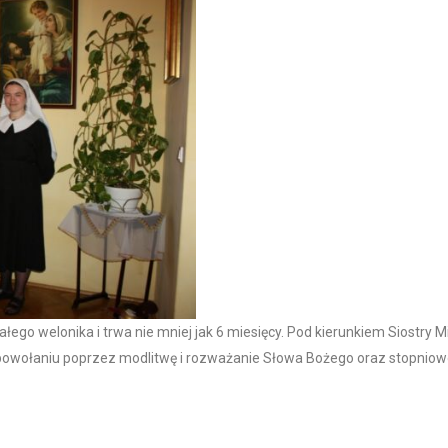
łego welonika i trwa nie mniej jak 6 miesięcy. Pod kierunkiem Siostry 
ę w powołaniu poprzez modlitwę i rozważanie Słowa Bożego oraz stopni