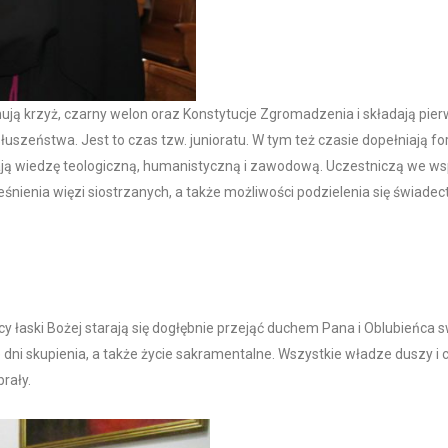
ymują krzyż, czarny welon oraz Konstytucje Zgromadzenia i składają pie
łuszeństwa. Jest to czas tzw. junioratu. W tym też czasie dopełniają f
ją wiedzę teologiczną, humanistyczną i zawodową. Uczestniczą we wspó
nienia więzi siostrzanych, a także możliwości podzielenia się świad
mocy łaski Bożej starają się dogłębnie przejąć duchem Pana i Oblubień
dni skupienia, a także życie sakramentalne. Wszystkie władze duszy i c
rały.