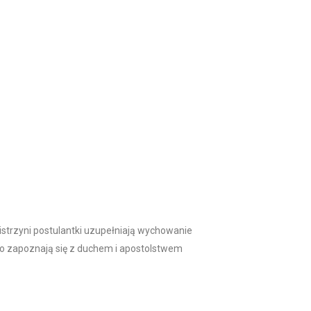
Mistrzyni postulantki uzupełniają wychowanie
owo zapoznają się z duchem i apostolstwem