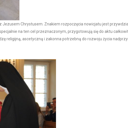
z Jezusem Chrystusem. Znakiem rozpoczęcia nowicjatu jest przywdziani
 specjalnie na ten cel przeznaczonym, przygotowują się do aktu całkow
zę religijną, ascetyczną i zakonna potrzebną do rozwoju życia nadprzy