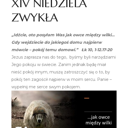
XIV NIEDZIELA
ZWYKŁA
„Idźcie, oto posyłam Was jak owce między wilki…
Gdy wejdziecie do jakiegoś domu najpierw
mówcie – pokój temu domowi.” Łk 10, 1-12.17-20
Jezus zaprasza nas do tego, byśmy byli narzędziami
Jego pokoju w świecie. Zanim jednak będę miał
nieść pokój innym, muszę zatroszczyć się o to, by
pokój ten zagościł najpierw w moim sercu. Panie –
wypełnij me serce swym pokojem.