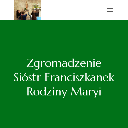
Przejdź
do
treści
Zgromadzenie
Sióstr Franciszkanek
Rodziny Maryi