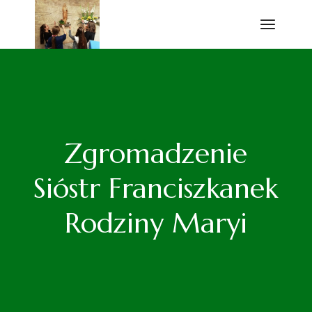
Przejdź
do
treści
Zgromadzenie
Sióstr Franciszkanek
Rodziny Maryi