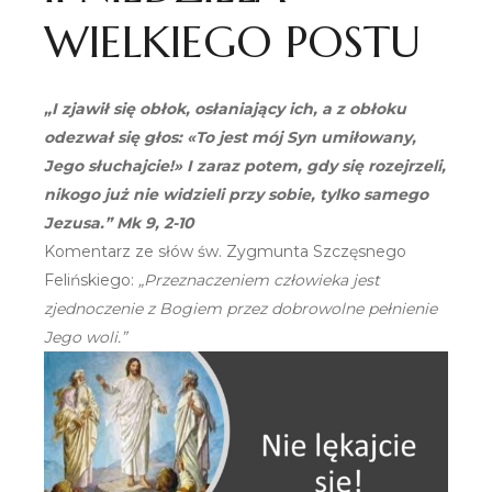
WIELKIEGO POSTU
„I zjawił się obłok, osłaniający ich, a z obłoku
odezwał się głos: «To jest mój Syn umiłowany,
Jego słuchajcie!» I zaraz potem, gdy się rozejrzeli,
nikogo już nie widzieli przy sobie, tylko samego
Jezusa.” Mk 9, 2-10
Komentarz ze słów św. Zygmunta Szczęsnego
Felińskiego:
„Przeznaczeniem człowieka jest
zjednoczenie z Bogiem przez dobrowolne pełnienie
Jego woli.”