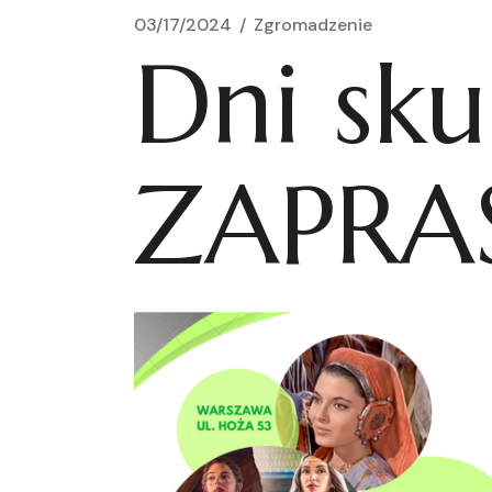
03/17/2024
Zgromadzenie
Dni sku
ZAPRA