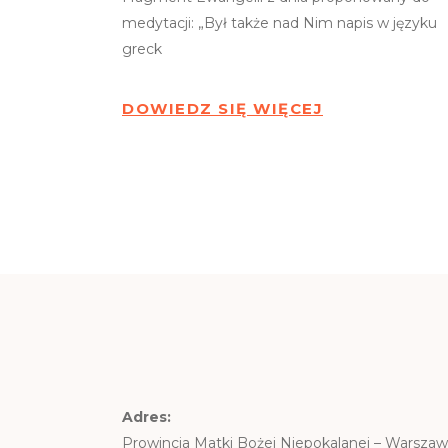
medytacji: „Był także nad Nim napis w języku
greck
DOWIEDZ SIĘ WIĘCEJ
Adres:
Prowincja Matki Bożej Niepokalanej – Warsza