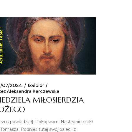
/07/2024
kościół
zez
Aleksandra Karczewska
IEDZIELA MIŁOSIERDZIA
OŻEGO
Jezus powiedział]: Pokój wam! Następnie rzekł
 Tomasza: Podnieś tutaj swój palec i z