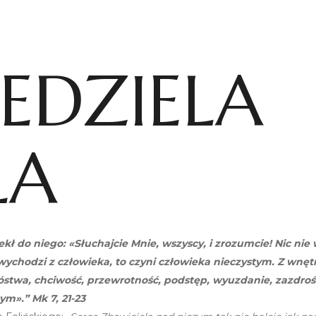
IEDZIELA
ŁA
kł do niego: «Słuchajcie Mnie, wszyscy, i zrozumcie! Nic nie
 wychodzi z człowieka, to czyni człowieka nieczystym. Z wnę
łóstwa, chciwość, przewrotność, podstęp, wyuzdanie, zazdrość,
ym».” Mk 7, 21-23