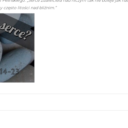
 Felińskiego:
„Serce Zbawiciela nad niczym tak nie boleje jak na
często litości nad bliźnim.”