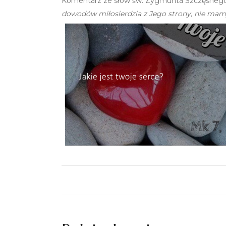
Komentarz ze słów św. Zygmunta Szczęsnego
dowodów miłosierdzia z Jego strony, nie mamy 