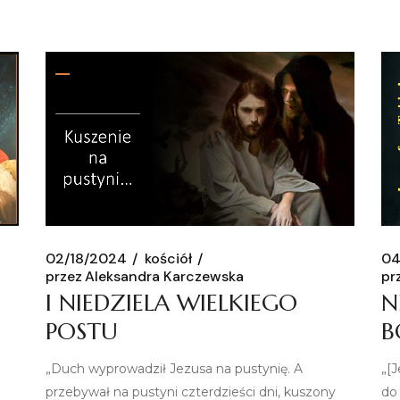
02/18/2024
kościół
04
przez
Aleksandra Karczewska
pr
I NIEDZIELA WIELKIEGO
N
POSTU
B
„Duch wyprowadził Jezusa na pustynię. A
„[
przebywał na pustyni czterdzieści dni, kuszony
do