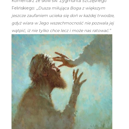
Komentarz ze słów św. Zygmunta Szczęsnego
Felińskiego: „
Dusza miłująca Boga z większym
jeszcze zaufaniem ucieka się doń w każdej trwodze,
gdyż wiara w Jego wszechmocność nie pozwala jej
wątpić, iż nie tylko chce lecz i może nas ratować.”