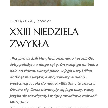
09/08/2024
Kościół
XXIII NIEDZIELA
ZWYKŁA
„Przyprowadzili Mu głuchoniemego i prosili Go,
żeby położył na niego rękę. On wziął go na bok, z
dala od tłumu, włożył palce w jego uszy i śliną
dotknął mu języka; a spojrzawszy w niebo,
westchnął i rzekł do niego: «Effatha», to znaczy:
Otwórz się. Zaraz otworzyły się jego uszy, więzy
języka się rozwiązały i mógł prawidłowo mówić.”
Mk 7, 31-37