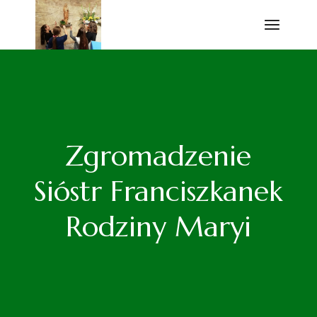
Przejdź
do
treści
Zgromadzenie
Sióstr Franciszkanek
Rodziny Maryi