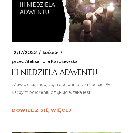
12/17/2023
kościół
przez
Aleksandra Karczewska
III NIEDZIELA ADWENTU
„Zawsze się radujcie, nieustannie się módlcie. W
każdym położeniu dziękujcie, taka jest
DOWIEDZ SIĘ WIĘCEJ