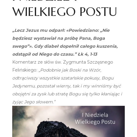
WIELKIEGO POSTU
„Lecz Jezus mu odparł: «Powiedziano: „Nie
będziesz wystawiał na próbę Pana, Boga
swego”». Gdy diabeł dopełnił całego kuszenia,
odstąpił od Niego do czasu.” Łk 4, 1-13
Komentarz ze słów św. Zygmunta Szczęsnego
Felińskiego:
„Podobnie jak Boski na Wzór,
odtrąciwszy wszystkie szatańskie pokusy, Bogu
Jedynemu, pozostał wierny, tak i my winniśmy być
obojętni za zysk lub stratę Bogu się tylko kłaniając i
żyjąc Jego słowem.”