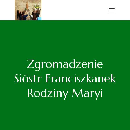
Przejdź
do
treści
Zgromadzenie
Sióstr Franciszkanek
Rodziny Maryi