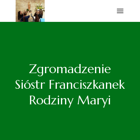
Przejdź
do
treści
Zgromadzenie
Sióstr Franciszkanek
Rodziny Maryi