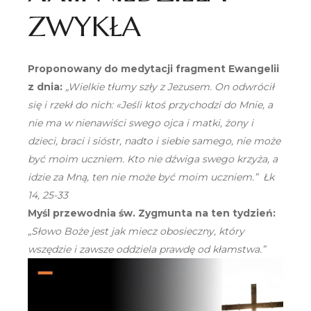
ZWYKŁA
Proponowany do medytacji fragment Ewangelii
z dnia:
„Wielkie tłumy szły z Jezusem. On odwrócił
się i rzekł do nich: «Jeśli ktoś przychodzi do Mnie, a
nie ma w nienawiści swego ojca i matki, żony i
dzieci, braci i sióstr, nadto i siebie samego, nie może
być moim uczniem. Kto nie dźwiga swego krzyża, a
idzie za Mną, ten nie może być moim uczniem.” Łk
14, 25-33
Myśl przewodnia św. Zygmunta na ten tydzień:
„Słowo Boże jest jak miecz obosieczny, który
wszędzie i zawsze oddziela prawdę od kłamstwa.”