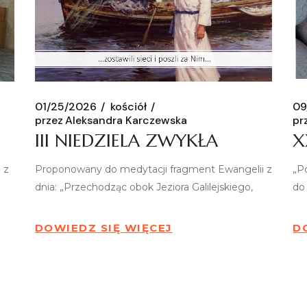
01/25/2026
kościół
09
przez
Aleksandra Karczewska
pr
III NIEDZIELA ZWYKŁA
X
 z
Proponowany do medytacji fragment Ewangelii z
„P
dnia: „Przechodząc obok Jeziora Galilejskiego,
do 
DOWIEDZ SIĘ WIĘCEJ
D