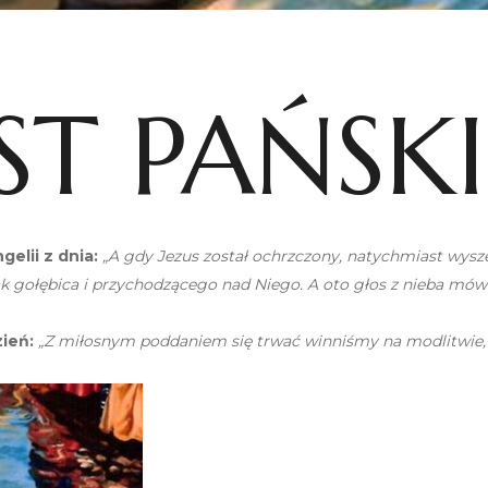
ST PAŃSKI
elii z dnia:
„A gdy Jezus został ochrzczony, natychmiast wysz
ak gołębica i przychodzącego nad Niego. A oto głos z nieba mów
ień:
„Z miłosnym poddaniem się trwać winniśmy na modlitwie, d