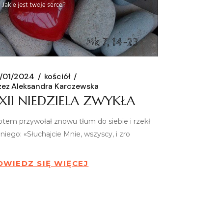
/01/2024
kościół
zez
Aleksandra Karczewska
XII NIEDZIELA ZWYKŁA
otem przywołał znowu tłum do siebie i rzekł
niego: «Słuchajcie Mnie, wszyscy, i zro
OWIEDZ SIĘ WIĘCEJ