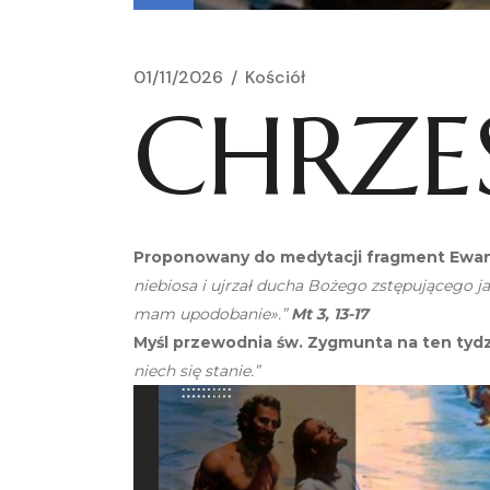
01/11/2026
Kościół
CHRZE
Proponowany do medytacji fragment Ewang
niebiosa i ujrzał ducha Bożego zstępującego j
mam upodobanie».”
Mt 3, 13-17
Myśl przewodnia św. Zygmunta na ten tydz
niech się stanie.”