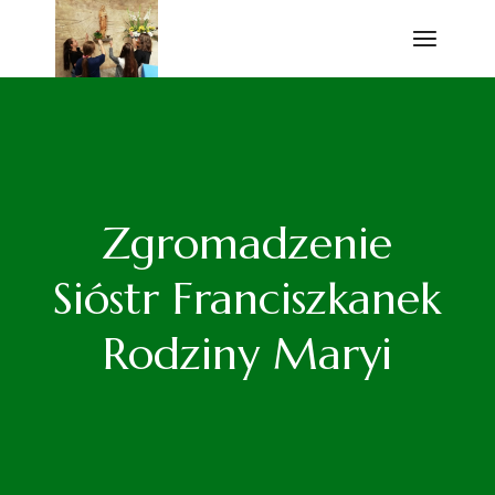
Przejdź
do
treści
Zgromadzenie
Sióstr Franciszkanek
Rodziny Maryi