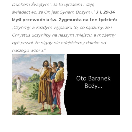
Duchem Świętym”. Ja to ujrzałem i daję
świadectwo, że On jest Synem Bożym».”
J 1, 29-34
Myśl przewodnia św. Zygmunta na ten tydzień:
„Czyńmy w każdym wypadku to, co sądzimy, że i
Chrystus uczyniłby na naszym miejscu, a możemy
być pewni, że nigdy nie odejdziemy daleko od
naszego wzoru.”