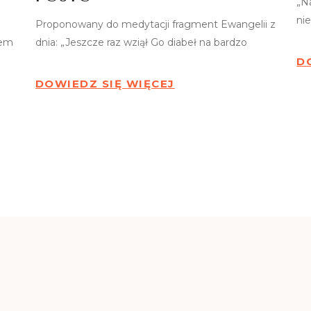
„N
ni
Proponowany do medytacji fragment Ewangelii z
iem
dnia: „Jeszcze raz wziął Go diabeł na bardzo
D
DOWIEDZ SIĘ WIĘCEJ