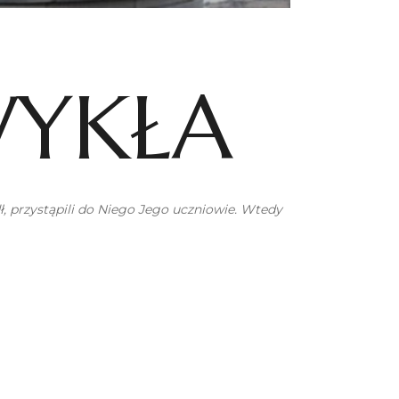
WYKŁA
ł, przystąpili do Niego Jego uczniowie. Wtedy