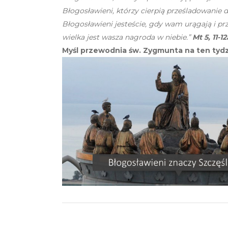
Błogosławieni, którzy cierpią prześladowanie d
Błogosławieni jesteście, gdy wam urągają i pr
wielka jest wasza nagroda w niebie.”
Mt 5, 11-12
Myśl przewodnia św. Zygmunta na ten tyd