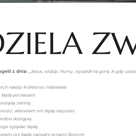
EDZIELA Z
elii z dnia:
„Jezus, widząc tłumy, wyszedł na górę. A gdy usiad
ch należy królestwo niebieskie.
 będą pocieszeni.
posiądą ziemię.
iwości, albowiem oni będą nasyceni.
rdzia dostąpią.
Boga oglądać będą.
bowiem oni będą nazwani synami Bożymi.