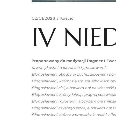
02/01/2026
Kościół
IV NI
Proponowany do medytacji fragment Ewang
otworzył usta i nauczał ich tymi słowami:
Błogosławieni ubodzy w duchu, albowiem do ni
Błogosławieni, którzy się smucą, albowiem oni
Błogosławieni cisi, albowiem oni na własność 
Błogosławieni, którzy łakną i pragną sprawiedl
Błogosławieni miłosierni, albowiem oni miłosie
Błogosławieni czystego serca, albowiem oni 
Błogosławieni, którzy wprowadzają pokój, al