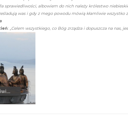
la sprawiedliwości, albowiem do nich należy królestwo niebieskie
ześladują was i gdy z mego powodu mówią kłamliwie wszystko złe 
a
zień
:
„Celem wszystkiego, co Bóg zrządza i dopuszcza na nas, jes