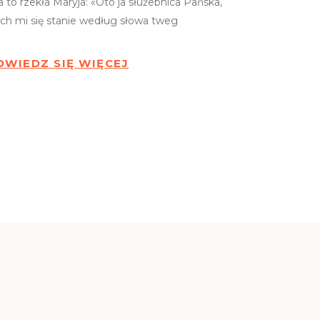
a to rzekła Maryja: «Oto ja służebnica Pańska,
ech mi się stanie według słowa tweg
OWIEDZ SIĘ WIĘCEJ