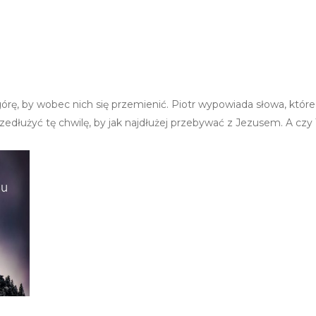
górę, by wobec nich się przemienić. Piotr wypowiada słowa, któr
łużyć tę chwilę, by jak najdłużej przebywać z Jezusem. A czy T