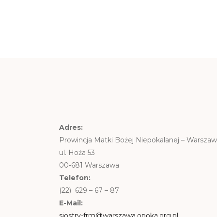
Adres:
Prowincja Matki Bożej Niepokalanej – Warsza
ul. Hoża 53
00-681 Warszawa
Telefon:
(22) 629 – 67 – 87
E-Mail:
siostry-frm@warszawa.opoka.org.pl