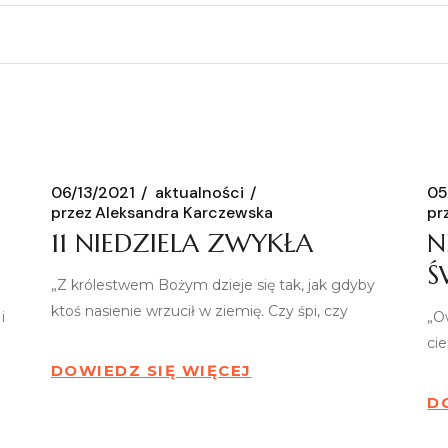
06/13/2021
aktualności
05
przez
Aleksandra Karczewska
pr
11 NIEDZIELA ZWYKŁA
N
Ś
„Z królestwem Bożym dzieje się tak, jak gdyby
ktoś nasienie wrzucił w ziemię. Czy śpi, czy
i
„O
ci
DOWIEDZ SIĘ WIĘCEJ
D