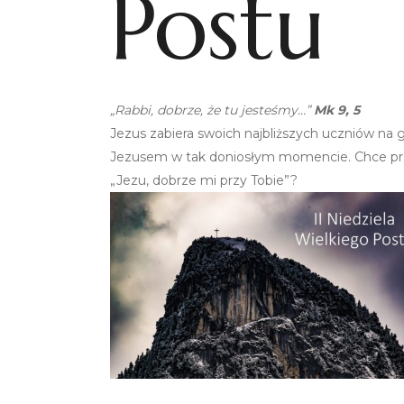
Postu
„Rabbi, dobrze, że tu jesteśmy…”
Mk 9, 5
Jezus zabiera swoich najbliższych uczniów na 
Jezusem w tak doniosłym momencie. Chce przed
„Jezu, dobrze mi przy Tobie”?