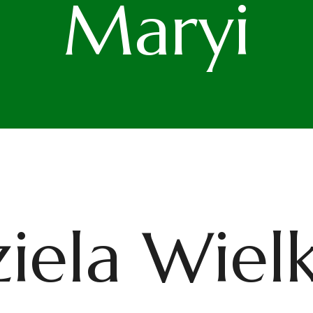
Maryi
ziela Wiel