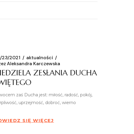
/23/2021
aktualności
zez
Aleksandra Karczewska
IEDZIELA ZESŁANIA DUCHA
WIĘTEGO
wocem zaś Ducha jest: miłość, radość, pokój,
erpliwość, uprzejmość, dobroć, wierno
OWIEDZ SIĘ WIĘCEJ