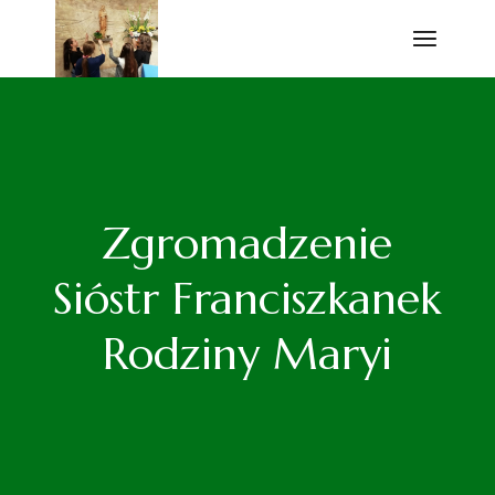
Przejdź
do
treści
Zgromadzenie
Sióstr Franciszkanek
Rodziny Maryi