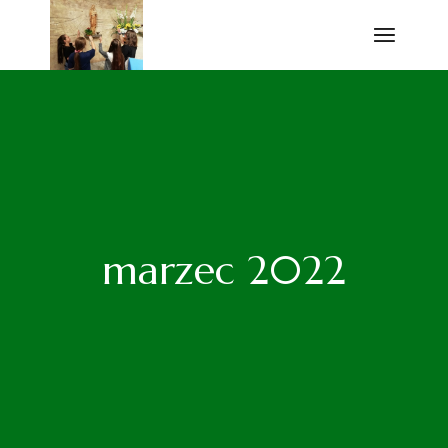
Przejdź
do
treści
marzec 2022