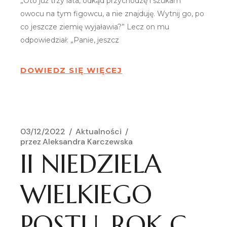
„Oto już trzy lata, odkąd przychodzę i szukam
owocu na tym figowcu, a nie znajduję. Wytnij go, po
co jeszcze ziemię wyjaławia?” Lecz on mu
odpowiedział: „Panie, jeszcz
DOWIEDZ SIĘ WIĘCEJ
03/12/2022
Aktualności
przez
Aleksandra Karczewska
II NIEDZIELA
WIELKIEGO
POSTU, ROK C