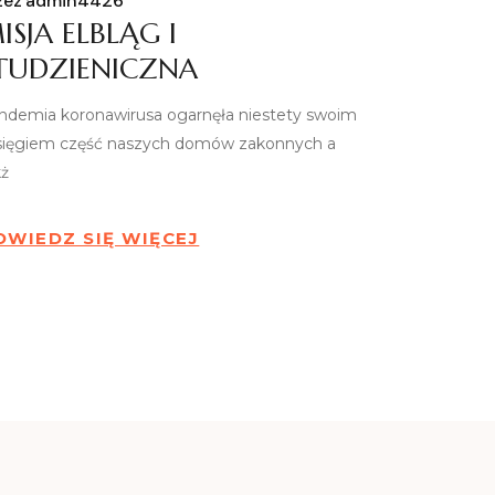
zez
admin4426
ISJA ELBLĄG I
TUDZIENICZNA
ndemia koronawirusa ogarnęła niestety swoim
sięgiem część naszych domów zakonnych a
kż
OWIEDZ SIĘ WIĘCEJ