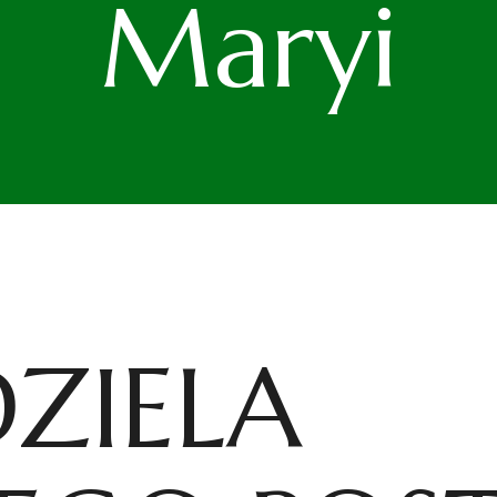
Maryi
DZIELA