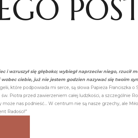
IEGO POST
iec i wzruszył się głęboko; wybiegł naprzeciw niego, rzucił mu
 wobec ciebie, już nie jestem godzien nazywać się twoim syn
lii, które podpowiada mi serce, są słowa Papieża Franciszka o
w. Piotra przed zawierzeniem całej ludzkości, a szczególnie Ros
ry może nas podnieść… W centrum nie są nasze grzechy, ale Miłos
ent Radości!”