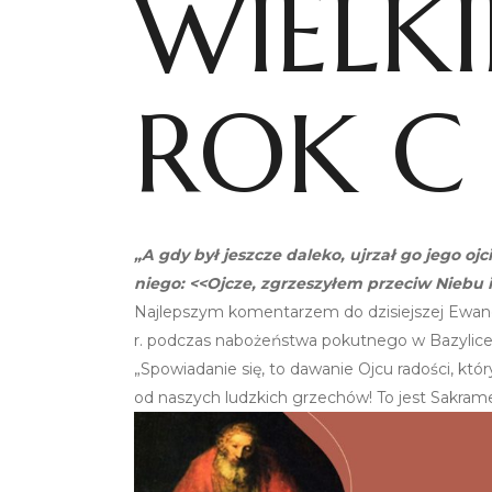
WIELK
ROK C
„A gdy był jeszcze daleko, ujrzał go jego ojc
niego: <<Ojcze, zgrzeszyłem przeciw Niebu i
Najlepszym komentarzem do dzisiejszej Ewange
r. podczas nabożeństwa pokutnego w Bazylice ś
„Spowiadanie się, to dawanie Ojcu radości, któ
od naszych ludzkich grzechów! To jest Sakram