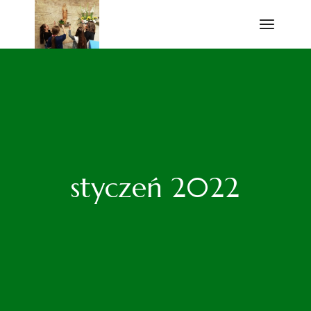
Przejdź
do
treści
styczeń 2022