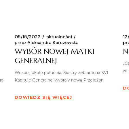
05/15/2022
aktualności
12
przez
Aleksandra Karczewska
pr
WYBÓR NOWEJ MATKI
N
GENERALNEJ
„C
że
Wczoraj około południa, Siostry zebrane na XVI
go,
Kapitule Generalnej wybrały nową Przełożon
D
DOWIEDZ SIĘ WIĘCEJ