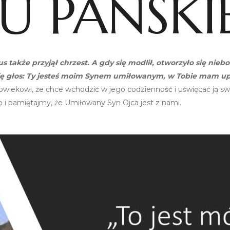
U PAŃSKI
s także przyjął chrzest. A gdy się modlił, otworzyło się nieb
 się głos: Ty jesteś moim Synem umiłowanym, w Tobie mam up
wiekowi, że chce wchodzić w jego codzienność i uświęcać ją swo
o i pamiętajmy, że Umiłowany Syn Ojca jest z nami.