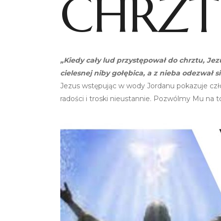
CHRZT
„Kiedy cały lud przystępował do chrztu, Jezu
cielesnej niby gołębica, a z nieba odezwał
Jezus wstępując w wody Jordanu pokazuje czło
radości i troski nieustannie. Pozwólmy Mu na t