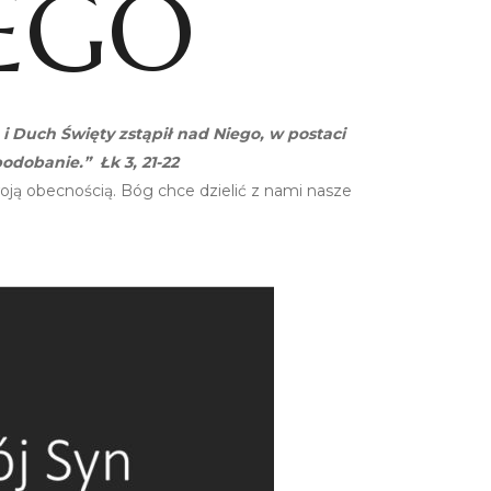
EGO
o i Duch Święty zstąpił nad Niego, w postaci
odobanie.” Łk 3, 21-22
ją obecnością. Bóg chce dzielić z nami nasze