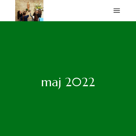
Przejdź
do
treści
maj 2022