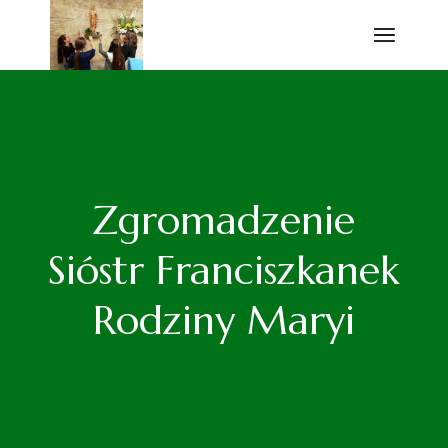
Przejdź
do
treści
Zgromadzenie
Sióstr Franciszkanek
Rodziny Maryi