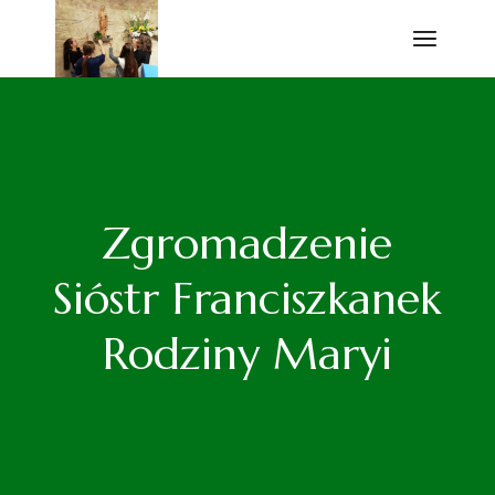
Przejdź
do
treści
Zgromadzenie
Sióstr Franciszkanek
Rodziny Maryi