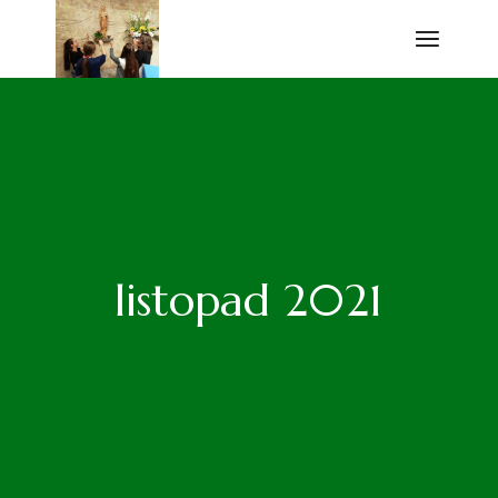
Przejdź
do
treści
listopad 2021