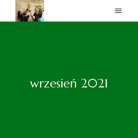
Przejdź
do
treści
wrzesień 2021