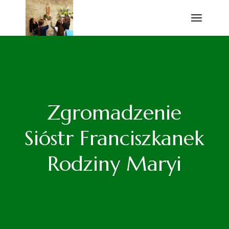
Przejdź
do
treści
Zgromadzenie
Sióstr Franciszkanek
Rodziny Maryi