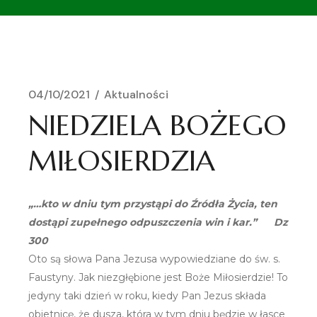
04/10/2021
Aktualności
NIEDZIELA BOŻEGO
MIŁOSIERDZIA
„…kto w dniu tym przystąpi do Źródła Życia, ten
dostąpi zupełnego odpuszczenia win i kar.” Dz
300
Oto są słowa Pana Jezusa wypowiedziane do św. s.
Faustyny. Jak niezgłębione jest Boże Miłosierdzie! To
jedyny taki dzień w roku, kiedy Pan Jezus składa
obietnicę, że dusza, która w tym dniu będzie w łasce