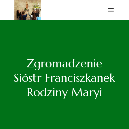
Przejdź
do
treści
Zgromadzenie
Sióstr Franciszkanek
Rodziny Maryi