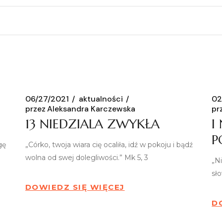
06/27/2021
aktualności
02
przez
Aleksandra Karczewska
pr
13 NIEDZIALA ZWYKŁA
I
P
gę
„Córko, twoja wiara cię ocaliła, idź w pokoju i bądź
wolna od swej dolegliwości.” Mk 5, 3
„N
sł
DOWIEDZ SIĘ WIĘCEJ
D