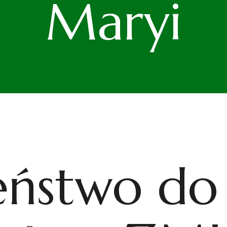
Maryi
ństwo do 