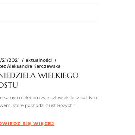
/21/2021
aktualności
zez
Aleksandra Karczewska
 NIEDZIELA WIELKIEGO
OSTU
ie samym chlebem żyje człowiek, lecz każdym
owem, które pochodzi z ust Bożych.”
OWIEDZ SIĘ WIĘCEJ