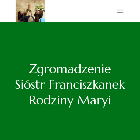
Przejdź
do
treści
Zgromadzenie
Sióstr Franciszkanek
Rodziny Maryi