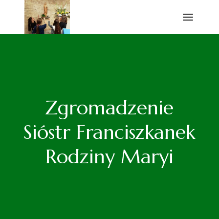
Przejdź
do
treści
Zgromadzenie
Sióstr Franciszkanek
Rodziny Maryi