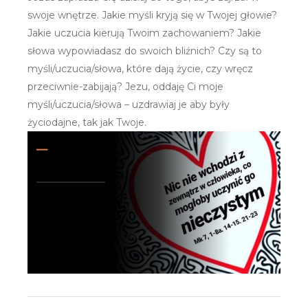
swoje wnętrze. Jakie myśli kryją się w Twojej głowie?
Jakie uczucia kierują Twoim zachowaniem? Jakie
słowa wypowiadasz do swoich bliźnich? Czy są to
myśli/uczucia/słowa, które dają życie, czy wręcz
przeciwnie-zabijają? Jezu, oddaję Ci moje
myśli/uczucia/słowa – uzdrawiaj je aby były
życiodajne, tak jak Twoje.