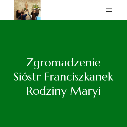
Przejdź
do
treści
Zgromadzenie
Sióstr Franciszkanek
Rodziny Maryi