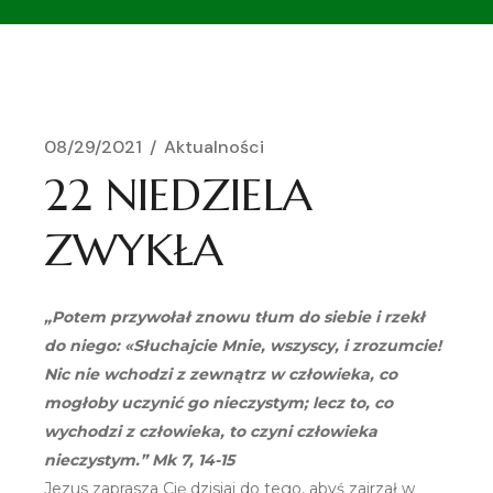
08/29/2021
Aktualności
22 NIEDZIELA
ZWYKŁA
„Potem przywołał znowu tłum do siebie i rzekł
do niego: «Słuchajcie Mnie, wszyscy, i zrozumcie!
Nic nie wchodzi z zewnątrz w człowieka, co
mogłoby uczynić go nieczystym; lecz to, co
wychodzi z człowieka, to czyni człowieka
nieczystym.” Mk 7, 14-15
Jezus zaprasza Cię dzisiaj do tego, abyś zajrzał w