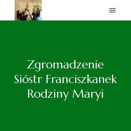
Przejdź
do
treści
Zgromadzenie
Sióstr Franciszkanek
Rodziny Maryi