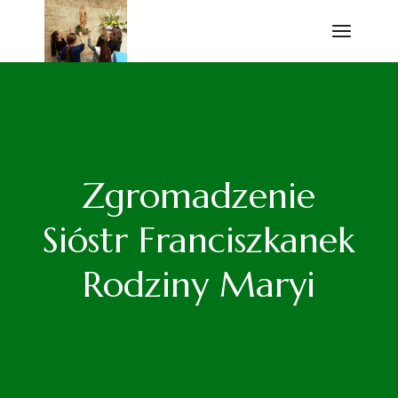
Przejdź
do
treści
Zgromadzenie
Sióstr Franciszkanek
Rodziny Maryi