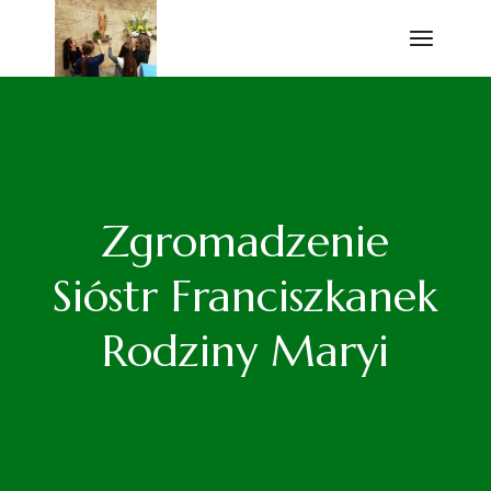
Przejdź
do
treści
Zgromadzenie
Sióstr Franciszkanek
Rodziny Maryi