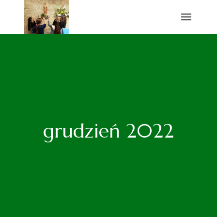
Przejdź
do
treści
grudzień 2022