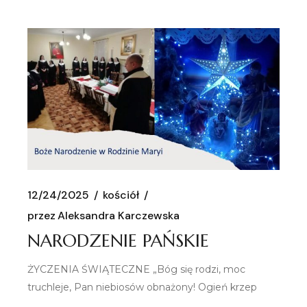
12/24/2025
kościół
przez
Aleksandra Karczewska
NARODZENIE PAŃSKIE
ŻYCZENIA ŚWIĄTECZNE „Bóg się rodzi, moc
truchleje, Pan niebiosów obnażony! Ogień krzep