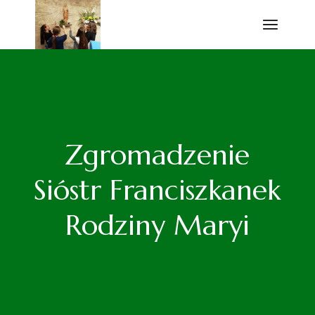
Przejdź
do
treści
Zgromadzenie
Sióstr Franciszkanek
Rodziny Maryi