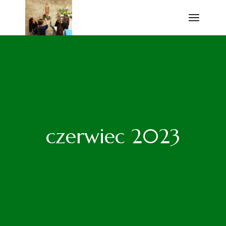
Przejdź
do
treści
czerwiec 2023