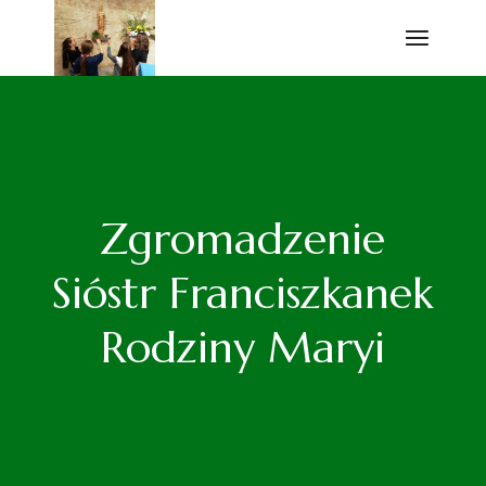
Przejdź
do
treści
Zgromadzenie
Sióstr Franciszkanek
Rodziny Maryi