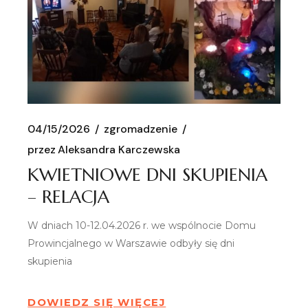
04/15/2026
zgromadzenie
przez
Aleksandra Karczewska
KWIETNIOWE DNI SKUPIENIA
– RELACJA
W dniach 10-12.04.2026 r. we wspólnocie Domu
Prowincjalnego w Warszawie odbyły się dni
skupienia
DOWIEDZ SIĘ WIĘCEJ