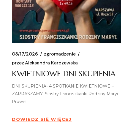
03/17/2026
zgromadzenie
przez
Aleksandra Karczewska
KWIETNIOWE DNI SKUPIENIA
DNI SKUPIENIA- 4 SPOTKANIE KWIETNIOWE –
ZAPRASZAMY! Siostry Franciszkanki Rodziny Maryi
Prowin
DOWIEDZ SIĘ WIĘCEJ