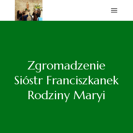
Przejdź
do
treści
Zgromadzenie
Sióstr Franciszkanek
Rodziny Maryi