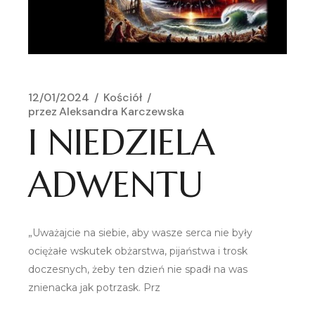
12/01/2024
Kościół
przez
Aleksandra Karczewska
I NIEDZIELA
ADWENTU
„Uważajcie na siebie, aby wasze serca nie były
ociężałe wskutek obżarstwa, pijaństwa i trosk
doczesnych, żeby ten dzień nie spadł na was
znienacka jak potrzask. Prz