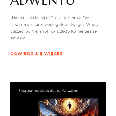
ADWENTU
„Na to rzekła Maryja: «Oto ja służebnica Pańska,
niech mi się stanie według słowa twego». Wtedy
odszedł od Niej anioł.” Łk 1, 26-38 Komentarz ze
słów św.
DOWIEDZ SIĘ WIĘCEJ