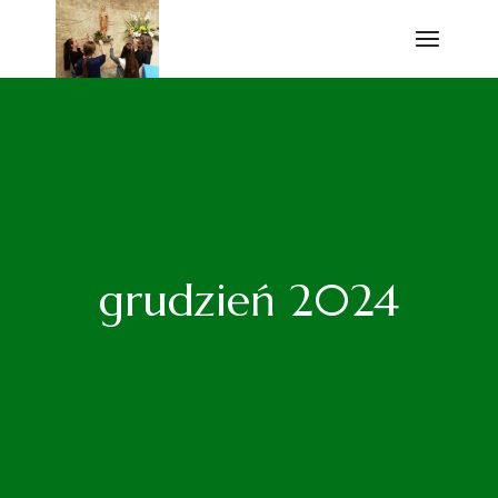
Przejdź
do
treści
grudzień 2024