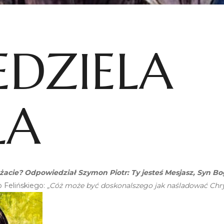
EDZIELA
ŁA
acie? Odpowiedział Szymon Piotr: Ty jesteś Mesjasz, Syn Bog
 Felińskiego:
„Cóż może być doskonalszego jak naśladować Chrys