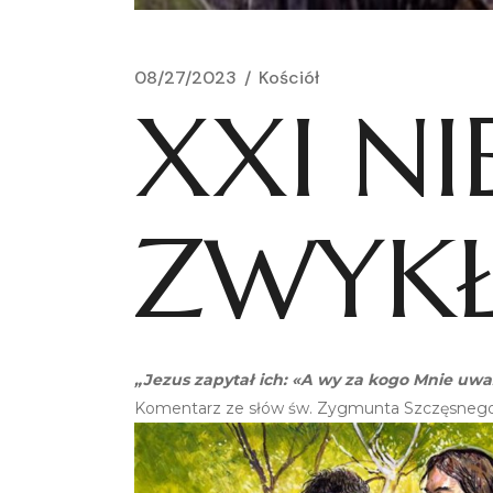
08/27/2023
Kościół
XXI NI
ZWYK
„Jezus zapytał ich: «A wy za kogo Mnie uważ
Komentarz ze słów św. Zygmunta Szczęsnego