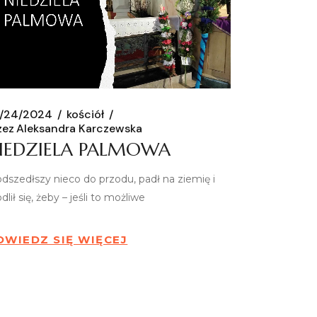
/24/2024
kościół
zez
Aleksandra Karczewska
IEDZIELA PALMOWA
 odszedłszy nieco do przodu, padł na ziemię i
lił się, żeby – jeśli to możliwe
OWIEDZ SIĘ WIĘCEJ