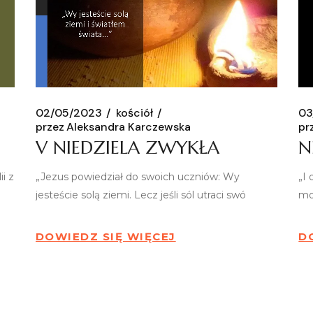
02/05/2023
kościół
03
przez
Aleksandra Karczewska
pr
V NIEDZIELA ZWYKŁA
N
i z
„Jezus powiedział do swoich uczniów: Wy
„I
jesteście solą ziemi. Lecz jeśli sól utraci swó
mod
DOWIEDZ SIĘ WIĘCEJ
D