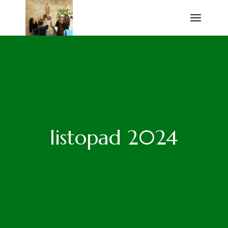
Przejdź
do
treści
listopad 2024