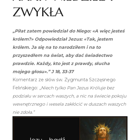
ZWYKŁA
„Piłat zatem powiedział do Niego: «A więc jesteś
królem?» Odpowiedział Jezus: «Tak, jestem
królem. Ja się na to narodziłem i na to
przyszedłem na świat, aby dać świadectwo
prawdzie. Każdy, kto jest z prawdy, słucha
mojego głosu».” J 18, 33-37
Komentarz ze słów św. Zygmunta Szczęsnego
Felińskiego:
„Niech tylko Pan Jezus Króluje bez
podziału w sercach waszych, a nic na świecie pokoju
wewnętrznego i wesela zakłócić w duszach waszych
nie zdoła.”