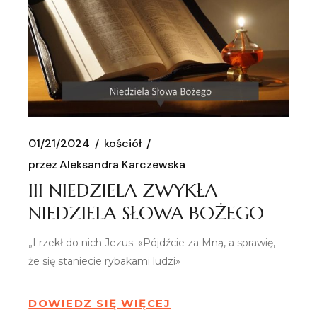
01/21/2024
kościół
przez
Aleksandra Karczewska
III NIEDZIELA ZWYKŁA –
NIEDZIELA SŁOWA BOŻEGO
„I rzekł do nich Jezus: «Pójdźcie za Mną, a sprawię,
że się staniecie rybakami ludzi»
DOWIEDZ SIĘ WIĘCEJ