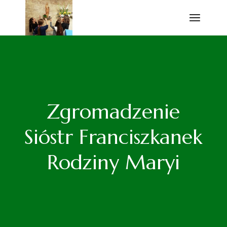
Przejdź
do
treści
Zgromadzenie
Sióstr Franciszkanek
Rodziny Maryi