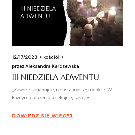
12/17/2023
kościół
przez
Aleksandra Karczewska
III NIEDZIELA ADWENTU
„Zawsze się radujcie, nieustannie się módlcie. W
każdym położeniu dziękujcie, taka jest
DOWIEDZ SIĘ WIĘCEJ