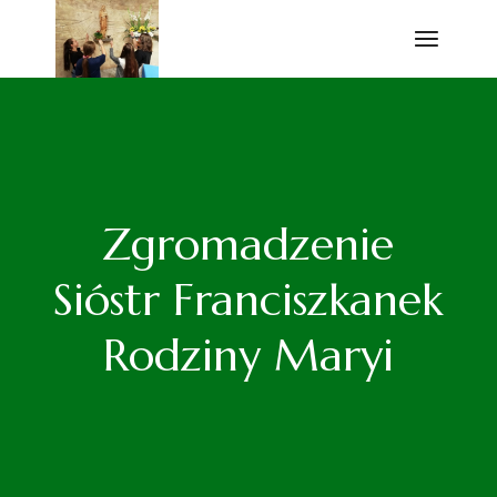
Przejdź
do
treści
Zgromadzenie
Sióstr Franciszkanek
Rodziny Maryi