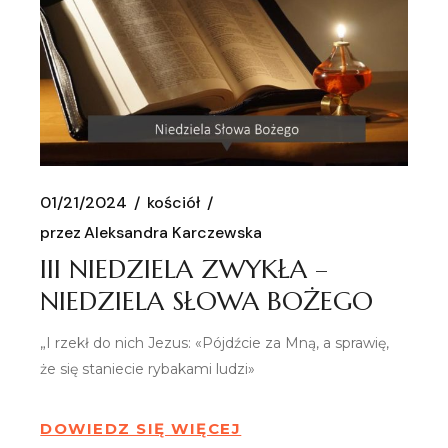
01/21/2024
kościół
przez
Aleksandra Karczewska
III NIEDZIELA ZWYKŁA –
NIEDZIELA SŁOWA BOŻEGO
„I rzekł do nich Jezus: «Pójdźcie za Mną, a sprawię,
że się staniecie rybakami ludzi»
DOWIEDZ SIĘ WIĘCEJ