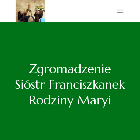
Przejdź
do
treści
Zgromadzenie
Sióstr Franciszkanek
Rodziny Maryi