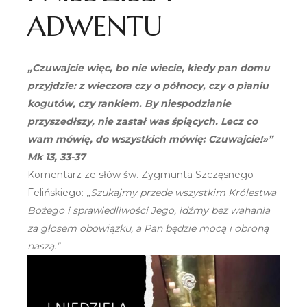
ADWENTU
„Czuwajcie więc, bo nie wiecie, kiedy pan domu
przyjdzie: z wieczora czy o północy, czy o pianiu
kogutów, czy rankiem. By niespodzianie
przyszedłszy, nie zastał was śpiących. Lecz co
wam mówię, do wszystkich mówię: Czuwajcie!»”
Mk 13, 33-37
Komentarz ze słów św. Zygmunta Szczęsnego
Felińskiego: „
Szukajmy przede wszystkim Królestwa
Bożego i sprawiedliwości Jego, idźmy bez wahania
za głosem obowiązku, a Pan będzie mocą i obroną
naszą.”