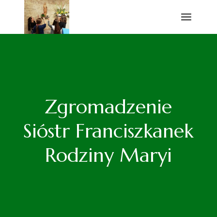
Przejdź
do
treści
Zgromadzenie
Sióstr Franciszkanek
Rodziny Maryi