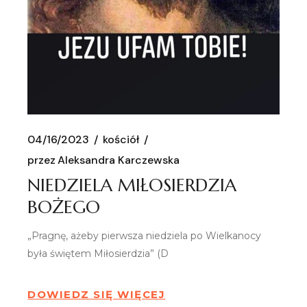
04/16/2023
kościół
przez
Aleksandra Karczewska
NIEDZIELA MIŁOSIERDZIA
BOŻEGO
„Pragnę, ażeby pierwsza niedziela po Wielkanocy
była świętem Miłosierdzia” (D
DOWIEDZ SIĘ WIĘCEJ