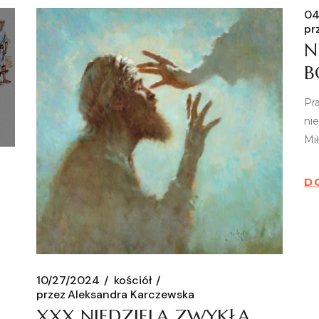
04
pr
N
B
Pr
ni
Mił
D
10/27/2024
kościół
przez
Aleksandra Karczewska
XXX NIEDZIELA ZWYKŁA