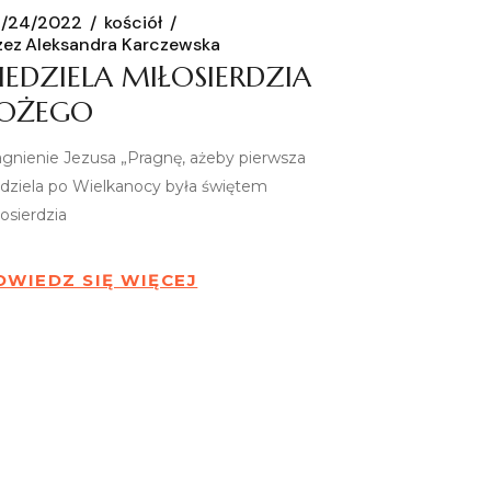
/24/2022
kościół
zez
Aleksandra Karczewska
IEDZIELA MIŁOSIERDZIA
OŻEGO
agnienie Jezusa „Pragnę, ażeby pierwsza
edziela po Wielkanocy była świętem
osierdzia
OWIEDZ SIĘ WIĘCEJ