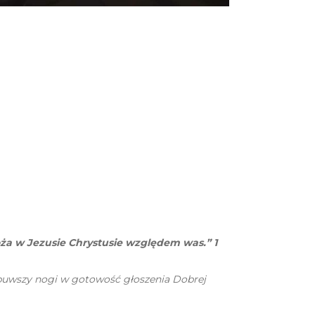
oża w Jezusie Chrystusie względem was.” 1
buwszy nogi w gotowość głoszenia Dobrej