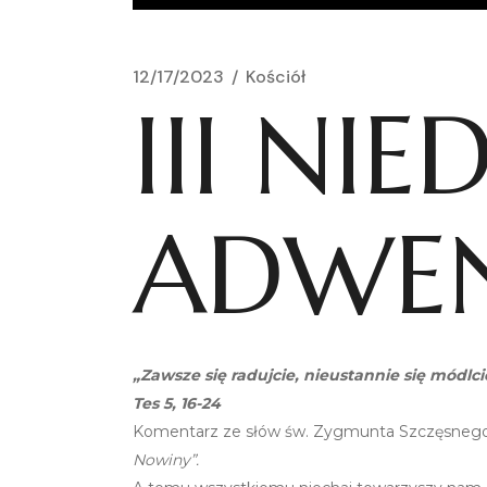
12/17/2023
Kościół
III NIE
ADWE
„Zawsze się radujcie, nieustannie się módl
Tes 5, 16-24
Komentarz ze słów św. Zygmunta Szczęsnego
Nowiny”.