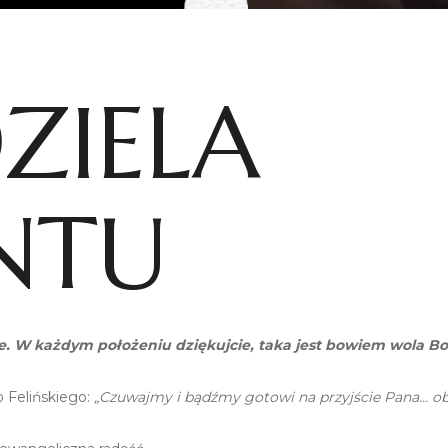
DZIELA
NTU
cie. W każdym położeniu dziękujcie, taka jest bowiem wola B
 Felińskiego:
„Czuwajmy i bądźmy gotowi na przyjście Pana… o