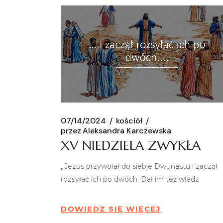
07/14/2024
kościół
przez
Aleksandra Karczewska
XV NIEDZIELA ZWYKŁA
„Jezus przywołał do siebie Dwunastu i zaczął
rozsyłać ich po dwóch. Dał im też władz
DOWIEDZ SIĘ WIĘCEJ