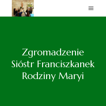
Przejdź
do
treści
Zgromadzenie
Sióstr Franciszkanek
Rodziny Maryi