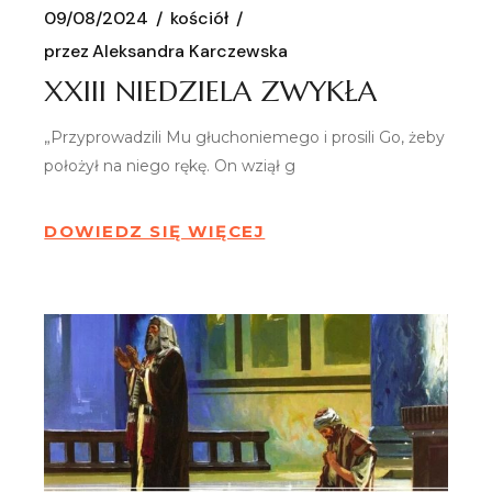
09/08/2024
kościół
przez
Aleksandra Karczewska
XXIII NIEDZIELA ZWYKŁA
„Przyprowadzili Mu głuchoniemego i prosili Go, żeby
położył na niego rękę. On wziął g
DOWIEDZ SIĘ WIĘCEJ