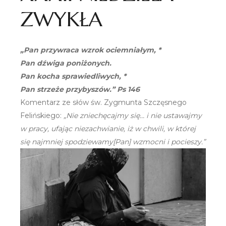
ZWYKŁA
„Pan przywraca wzrok ociemniałym, *
Pan dźwiga poniżonych.
Pan kocha sprawiedliwych, *
Pan strzeże przybyszów.” Ps 146
Komentarz ze słów św. Zygmunta Szczęsnego
Felińskiego:
„Nie zniechęcajmy się… i nie ustawajmy
w pracy, ufając niezachwianie, iż w chwili, w której
się najmniej spodziewamy[Pan] wzmocni i pocieszy.”