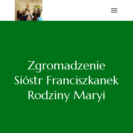
Przejdź
do
treści
Zgromadzenie
Sióstr Franciszkanek
Rodziny Maryi