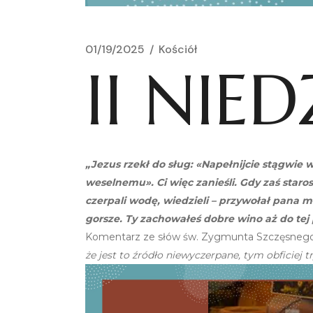
01/19/2025
Kościół
II NIE
„Jezus rzekł do sług: «Napełnijcie stągwie wo
weselnemu». Ci więc zanieśli. Gdy zaś staros
czerpali wodę, wiedzieli – przywołał pana m
gorsze. Ty zachowałeś dobre wino aż do tej po
Komentarz ze słów św. Zygmunta Szczęsnego
że jest to źródło niewyczerpane, tym obficiej t