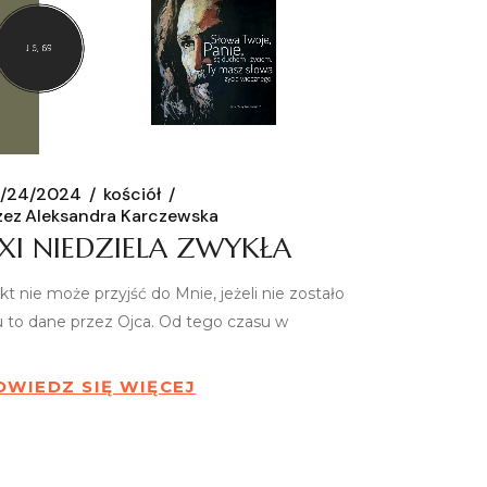
/24/2024
kościół
zez
Aleksandra Karczewska
XI NIEDZIELA ZWYKŁA
kt nie może przyjść do Mnie, jeżeli nie zostało
 to dane przez Ojca. Od tego czasu w
OWIEDZ SIĘ WIĘCEJ