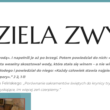
DZIELA Z
dą». I napełnili je aż po brzegi. Potem powiedział do nich: «Z
ta weselny skosztował wody, która stała się winem – a nie wi
łodego i powiedział do niego: «Każdy człowiek stawia najpie
ry».” J 2, 1-11
 Felińskiego:
„Porównanie sakramentów świętych do krynicy trysk
ryskające, im więcej zeń czerpiemy.”