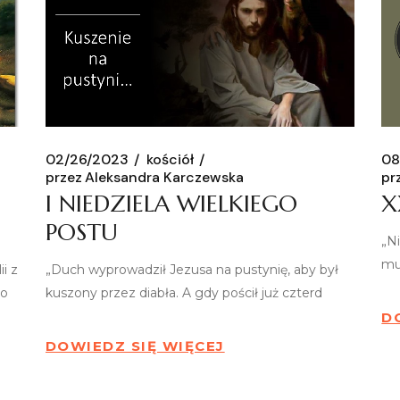
02/26/2023
kościół
08
przez
Aleksandra Karczewska
pr
I NIEDZIELA WIELKIEGO
X
POSTU
„Ni
mu
i z
„Duch wyprowadził Jezusa na pustynię, aby był
go
kuszony przez diabła. A gdy pościł już czterd
D
DOWIEDZ SIĘ WIĘCEJ