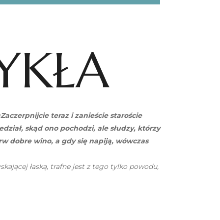
WYKŁA
aczerpnijcie teraz i zanieście staroście
edział, skąd ono pochodzi, ale słudzy, którzy
rw dobre wino, a gdy się napiją, wówczas
ającej łaską, trafne jest z tego tylko powodu,