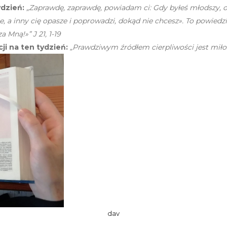
ydzień:
„Zaprawdę, zaprawdę, powiadam ci: Gdy byłeś młodszy, op
e, a inny cię opasze i poprowadzi, dokąd nie chcesz». To powiedzi
 Mną!»” J 21, 1-19
i na ten tydzień:
„Prawdziwym źródłem cierpliwości jest miło
dav