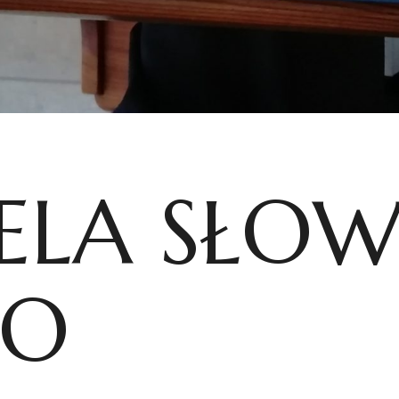
IELA SŁO
GO