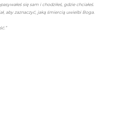
asywałeś się sam i chodziłeś, gdzie chciałeś.
ał, aby zaznaczyć, jaką śmiercią uwielbi Boga.
ść.”