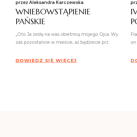
przez
Aleksandra Karczewska
pr
WNIEBOWSTĄPIENIE
I
PAŃSKIE
P
„Oto Ja ześlę na was obietnicę mojego Ojca. Wy
Fr
zaś pozostańcie w mieście, aż będziecie prz
on
DOWIEDZ SIĘ WIĘCEJ
D