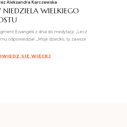
zez
Aleksandra Karczewska
V NIEDZIELA WIELKIEGO
OSTU
agment Ewangelii z dnia do medytacji: „Lecz
 mu odpowiedział: „Moje dziecko, ty zawsze
OWIEDZ SIĘ WIĘCEJ