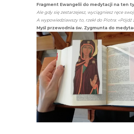
Fragment Ewangelii do medytacji na ten t
Ale gdy się zestarzejesz, wyciągniesz ręce swoj
A wypowiedziawszy to, rzekł do Piotra: «Pójdź za
Myśl przewodnia św. Zygmunta do medytacj