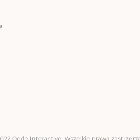
wa
2022
Qode Interactive
, Wszelkie prawa zastrzer