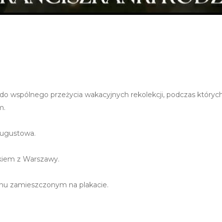
ją do wspólnego przeżycia wakacyjnych rekolekcji, podczas któr
m.
Augustowa.
kiem z Warszawy.
nu zamieszczonym na plakacie.