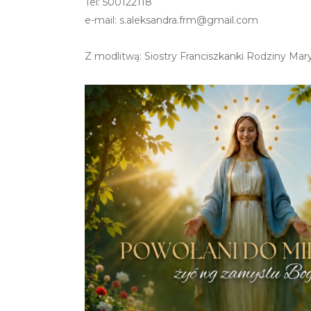
Tel: 500122118
e-mail: s.aleksandra.frm@gmail.com
Z modlitwą: Siostry Franciszkanki Rodziny Mar