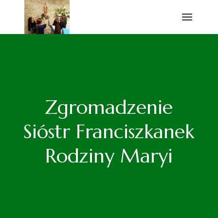
Przejdź
do
treści
Zgromadzenie
Sióstr Franciszkanek
Rodziny Maryi